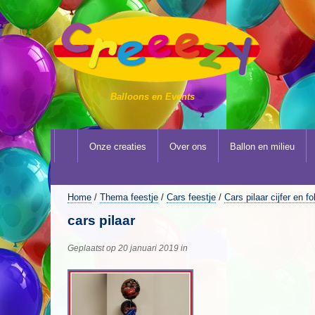
Balloons en Events
Onze creaties
Over ons
Ballon en milieu
Home
/
Thema feestje
/
Cars feestje
/
Cars pilaar cijfer en f
cars pilaar
Geplaatst op 20 januari 2019 in