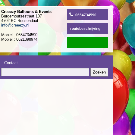
Creeezy Balloons & Events
0654734590
Burgerhoutsestraat 107
4702 BC Roosendaal
info@creeezy.nl
routebeschrijving
Mobiel : 0654734590
Mobiel : 0621398974
Contact