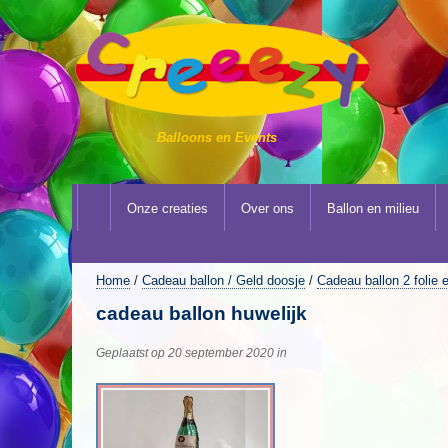
Balloons en Events
Onze creaties
Over ons
Ballon en milieu
Home
/
Cadeau ballon / Geld doosje
/
Cadeau ballon 2 folie 
cadeau ballon huwelijk
Geplaatst op 20 september 2020 in