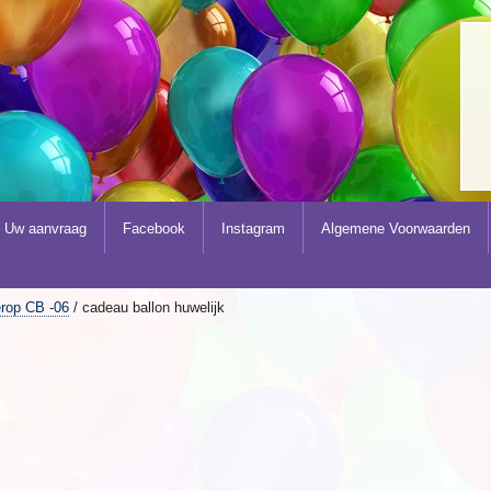
Uw aanvraag
Facebook
Instagram
Algemene Voorwaarden
erop CB -06
/ cadeau ballon huwelijk