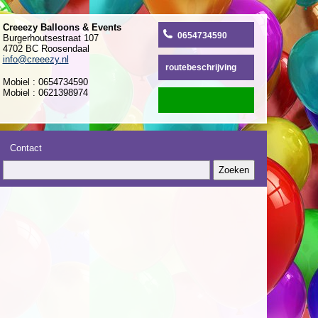
Creeezy Balloons & Events
0654734590
Burgerhoutsestraat 107
4702 BC Roosendaal
info@creeezy.nl
routebeschrijving
Mobiel : 0654734590
Mobiel : 0621398974
Contact