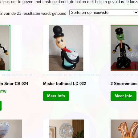
 leuk om te geven met cash geld erin ,de ballon met helium gevuld is te kiezen 
Gesorteerd
2 van de 23 resultaten wordt getoond
op
nieuwste
on Snor CB-024
Mister bolhoed LD-022
2 Snorremans
 BTW
Meer info
Meer info