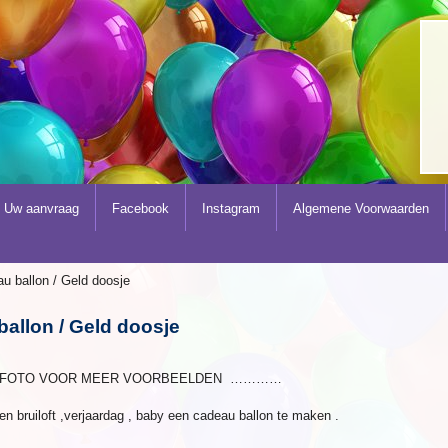
Uw aanvraag
Facebook
Instagram
Algemene Voorwaarden
u ballon / Geld doosje
allon / Geld doosje
E FOTO VOOR MEER VOORBEELDEN …………
en bruiloft ,verjaardag , baby een cadeau ballon te maken .