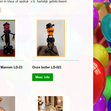
in kleur of opdruk .v.b. hartelijk gefeliciteerd .
 Mannen LD-23
Onze butler LD-021
Meer info