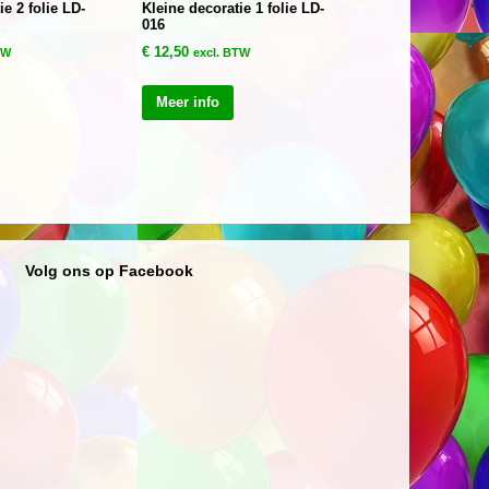
ie 2 folie LD-
Kleine decoratie 1 folie LD-
016
€
12,50
TW
excl. BTW
Meer info
Volg ons op Facebook