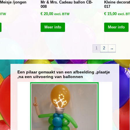
Meisje /jongen
Mr & Mrs. Cadeau ballon CB-
Kleine decorat
008
017
€
20,00
€
15,00
 BTW
excl. BTW
excl. B
Meer info
Meer info
1
2
→
Een pilaar gemaakt van een afbeelding ,plaatje
,na een uitvoering van ballonnen