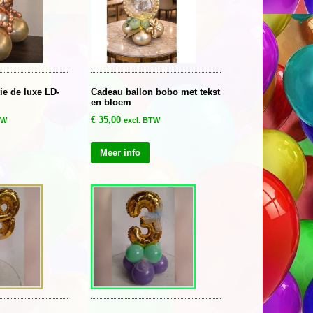
ie de luxe LD-
Cadeau ballon bobo met tekst
en bloem
€
35,00
TW
excl. BTW
Meer info