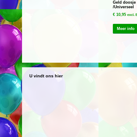
Geld doosje 
/Universeel
€
10,95
excl.
Meer info
U vindt ons hier