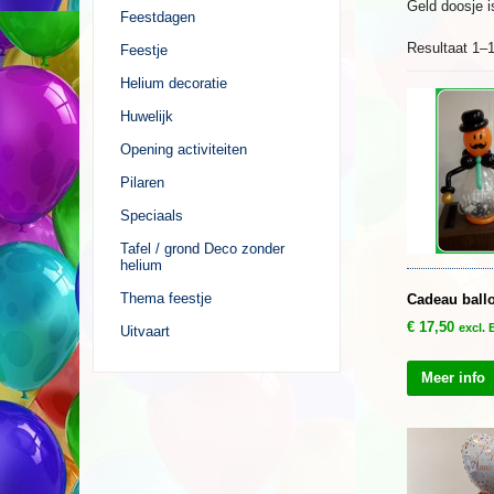
Geld doosje is
Feestdagen
Resultaat 1–1
Feestje
Helium decoratie
Huwelijk
Opening activiteiten
Pilaren
Speciaals
Tafel / grond Deco zonder
helium
Thema feestje
Cadeau ball
€
17,50
excl.
Uitvaart
Meer info