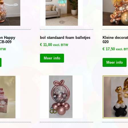
on Happy
bol standaard foam balletjes
Kleine decorat
 CB-009
020
€
11,00
excl. BTW
€
17,50
 BTW
excl. B
Meer info
Meer info