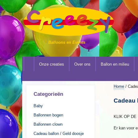
Balloons en Events
Onze creaties
Over ons
Ballon en milieu
Home
/ Cadea
Categorieën
Cadeau b
Baby
Ballonnen bogen
KLIK OP D
Ballonnen clown
Er kan voor e
Cadeau ballon / Geld doosje