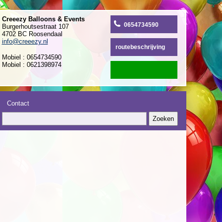
Creeezy Balloons & Events
0654734590
Burgerhoutsestraat 107
4702 BC Roosendaal
info@creeezy.nl
routebeschrijving
Mobiel : 0654734590
Mobiel : 0621398974
Contact