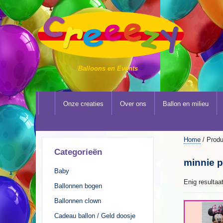
Balloons en Events
Onze creaties
Over ons
Ballon en milieu
Home
/ Produ
Categorieën
minnie p
Baby
Enig resultaa
Ballonnen bogen
Ballonnen clown
Cadeau ballon / Geld doosje