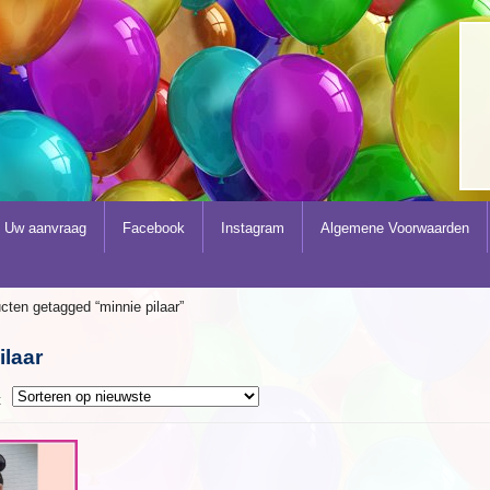
Uw aanvraag
Facebook
Instagram
Algemene Voorwaarden
cten getagged “minnie pilaar”
ilaar
t