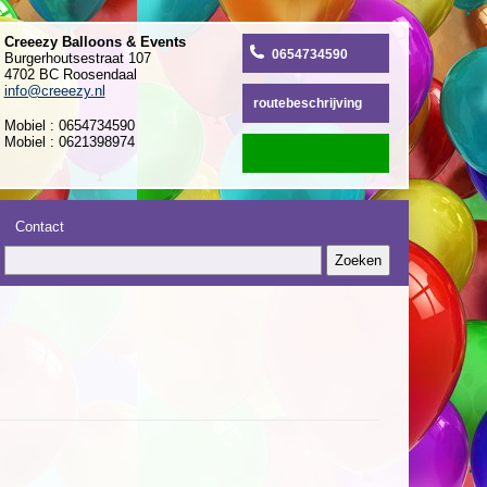
Creeezy Balloons & Events
0654734590
Burgerhoutsestraat 107
4702 BC Roosendaal
info@creeezy.nl
routebeschrijving
Mobiel : 0654734590
Mobiel : 0621398974
Contact