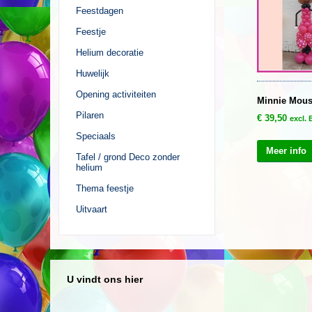
Feestdagen
Feestje
Helium decoratie
Huwelijk
Opening activiteiten
Minnie Mous
Pilaren
€
39,50
excl.
Speciaals
Meer info
Tafel / grond Deco zonder
helium
Thema feestje
Uitvaart
U vindt ons hier