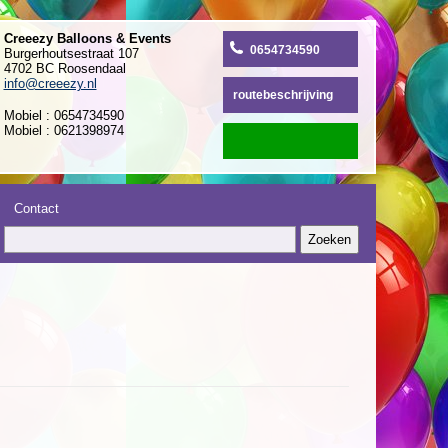
Creeezy Balloons & Events
0654734590
Burgerhoutsestraat 107
4702 BC Roosendaal
info@creeezy.nl
routebeschrijving
Mobiel : 0654734590
Mobiel : 0621398974
Contact