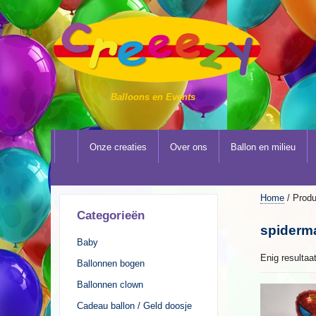
Balloons en Events
Onze creaties
Over ons
Ballon en milieu
Home
/ Produ
Categorieën
spiderm
Baby
Enig resultaa
Ballonnen bogen
Ballonnen clown
Cadeau ballon / Geld doosje