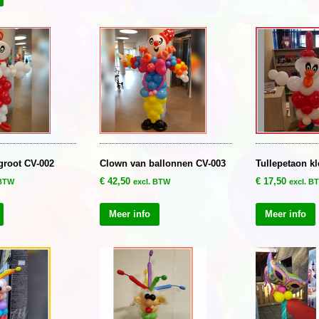
groot CV-002
Clown van ballonnen CV-003
Tullepetaon kl
€
42,50
€
17,50
 BTW
excl. BTW
excl. B
Meer info
Meer info