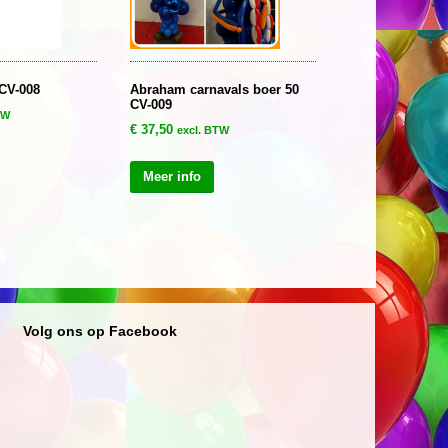
 CV-008
Abraham carnavals boer 50
CV-009
TW
€
37,50
excl. BTW
Meer info
Volg ons op Facebook