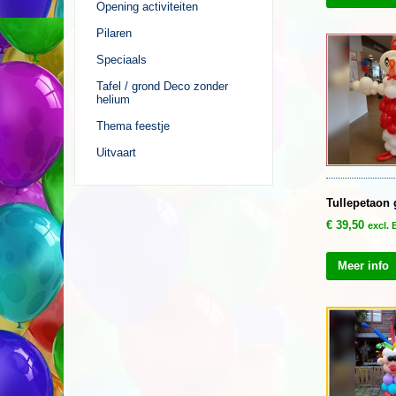
Opening activiteiten
Pilaren
Speciaals
Tafel / grond Deco zonder
helium
Thema feestje
Uitvaart
Tullepetaon 
€
39,50
excl.
Meer info