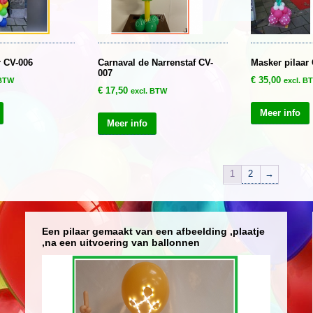
r CV-006
Carnaval de Narrenstaf CV-
Masker pilaar
007
€
35,00
 BTW
excl. B
€
17,50
excl. BTW
Meer info
Meer info
1
2
→
Een pilaar gemaakt van een afbeelding ,plaatje
,na een uitvoering van ballonnen