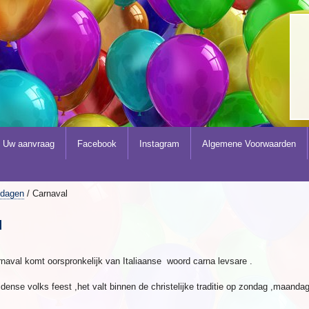
Uw aanvraag
Facebook
Instagram
Algemene Voorwaarden
tdagen
/ Carnaval
l
naval komt oorspronkelijk van Italiaanse woord carna levsare .
idense volks feest ,het valt binnen de christelijke traditie op zondag ,maanda