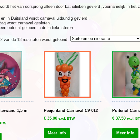
wordt het van oorsprong alleen door katholieken gevierd ,voornamelijk in het 
 en in Duitsland wordt carnaval uitbundig gevierd .
ag wordt carnaval gesloten .
een optocht gelopen in de ludieke sferen .
Gesorteerd
2 van de 13 resultaten wordt getoond
op
nieuwste
hterwand 1,5 m
Peejenland Carnaval CV-012
Puitenol Carn
€
35,00
€
37,50
excl. BTW
excl. B
 BTW
Meer info
Meer info