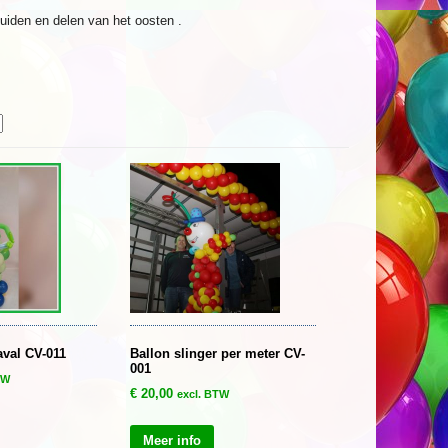
zuiden en delen van het oosten .
aval CV-011
Ballon slinger per meter CV-
001
TW
€
20,00
excl. BTW
Meer info