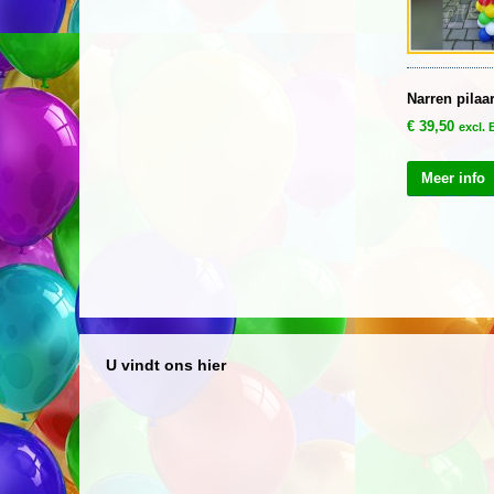
Narren pilaa
€
39,50
excl.
Meer info
U vindt ons hier