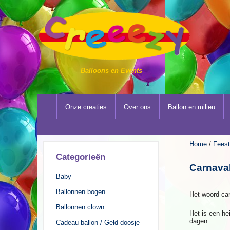
Balloons en Events
Onze creaties
Over ons
Ballon en milieu
Home
/
Fees
Categorieën
Carnava
Baby
Ballonnen bogen
Het woord car
Ballonnen clown
Het is een he
dagen
Cadeau ballon / Geld doosje