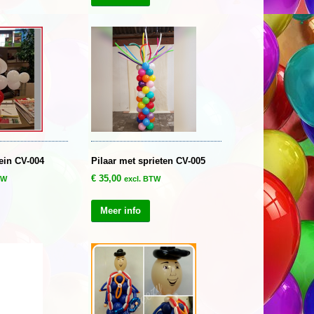
ein CV-004
Pilaar met sprieten CV-005
€
35,00
TW
excl. BTW
Meer info