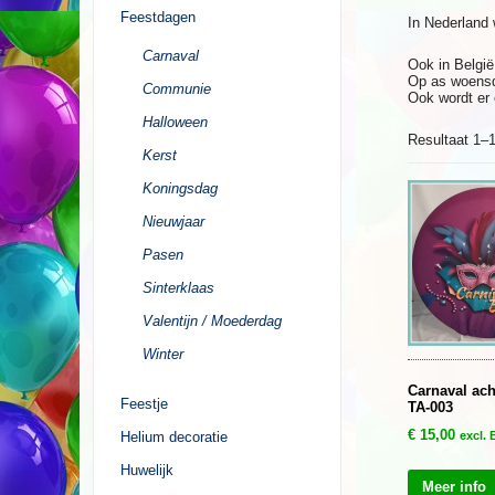
Feestdagen
In Nederland 
Carnaval
Ook in België
Op as woensd
Communie
Ook wordt er 
Halloween
Resultaat 1–1
Kerst
Koningsdag
Nieuwjaar
Pasen
Sinterklaas
Valentijn / Moederdag
Winter
Carnaval ac
Feestje
TA-003
€
15,00
Helium decoratie
excl.
Huwelijk
Meer info