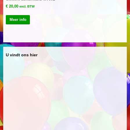
€
20,00
excl. BTW
Meer info
U vindt ons hier