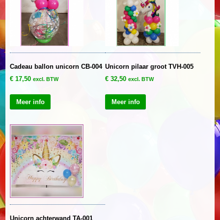
Cadeau ballon unicorn CB-004
Unicorn pilaar groot TVH-005
€
17,50
€
32,50
excl. BTW
excl. BTW
Meer info
Meer info
Unicorn achterwand TA-001