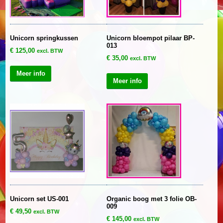
Unicorn springkussen
Unicorn bloempot pilaar BP-
013
€
125,00
excl. BTW
€
35,00
excl. BTW
Meer info
Meer info
Unicorn set US-001
Organic boog met 3 folie OB-
009
€
49,50
excl. BTW
€
145,00
excl. BTW